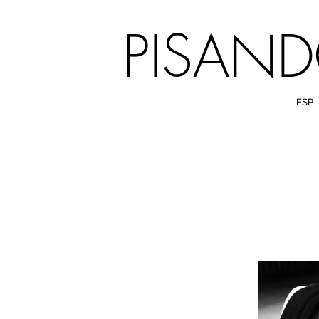
PISAN
ESP
Home
Compañía
Espectácu