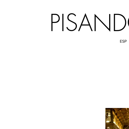
PISAN
ESP
Home
Compañía
Espectácu