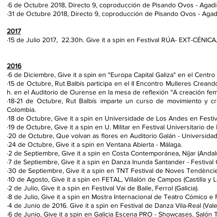
·6 de Octubre 2018, Directo 9, coproducción de Pisando Ovos - Agadic 
·31 de Octubre 2018, Directo 9, coproducción de Pisando Ovos - Agadi
2017
·
15 de Julio 2017, 22.30h. Give it a spin en Festival RÚA- EXT-CÉNICA, 
2016
·6 de Diciembre, Give it a spin en "Europa Capital Galiza" en el Centro
·15 de Octubre, Rut Balbís participa en el II Encontro Mulleres Crean
h. en el Auditorio de Ourense en la mesa de reflexión "A creación fem
·18-21 de Octubre, Rut Balbís imparte un curso de movimiento y c
Colombia.
·18 de Octubre, Give it a spin en Universidade de Los Andes en Festi
·19 de Octubre, Give it a spin en U. Militar en Festival Universitario
·20 de Octubre, Que volvan as flores en Auditorio Galán - Universida
·24 de Octubre, Give it a spin en Ventana Abierta - Málaga.
·2 de Septiembre, Give it a spin en Costa Contemporánea, Níjar (Andalu
·7 de Septiembre, Give it a spin en Danza Inunda Santander - Festival 
·
30 de Septiembre, Give it a spin en TNT Festival de Noves Tendèncie
·10 de Agosto, Give it a spin en FETAL, Villalón de Campos (Castilla y L
·2 de Julio, Give it a spin en Festival Vai de Baile, Ferrol (Galicia).
·8 de Julio, Give it a spin en Mostra Internacional de Teatro Cómico e 
·4 de Junio de 2016. Give it a spin en Festival de Danza Vila-Real (Vale
·6 de Junio, Give it a spin en Galicia Escena PRO - Showcases, Salón T