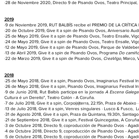
·28 de Noviembre 2020, Directo 9 de Pisando Ovos, Teatro Principal
2019
·9 de Noviembre 2019, RUT BALBÍS recibe el PREMIO DE LA CRÍTICA 
·20 de Octubre 2019, Give it a spin de Pisando Ovos, Aniversario Audi
·25 de Mayo 2019, Give it a spin de Pisando Ovos, Teatro Ensalle, Vig
·24 de Mayo 2019, Give it a spin de Pisando Ovos, Teatro Ensalle, Vig
·12 de Mayo 2019, Give it a spin de Pisando Ovos, Parque de Valdebern
·13 de Abril 2019, Give it a spin de Pisando Ovos, Programa
Do camiño
·22 de Marzo 2019, Give it a spin de Pisando Ovos,
CreaVigo
, Marco, 
2018
·25 de Mayo 2018, Give it a spin, Pisando Ovos, Imaginarius Festival In
·26 de Mayo 2018,
Give it a spin,
Pisando Ovos,
Imaginarius Festival In
·9 de Junio 2018, Rut Balbís participa en la jornada
A Escena Galega
Cultura é un Dereito", Teatro Colón - A Coruña.
·7 de Julio 2018, Give it a spin, Corpo(a)terra, 22.15h, Praza de Abaixo · 
·13 de Julio 2018, Give it a spin, Venres singulares · Lusco & Fusco, La
·31 de Agosto 2018, Give it a spin, Praza da Quintana, 19.30h, Santia
·21 de Septiembre 2018, Give it a spin, Festival Quincegotas, A Coruña
·3 de Octubre 2018, Directo 9, coproducción de Pisando Ovos - Agadi
·4 de Octubre 2018, Directo 9, coproducción de Pisando Ovos - Agadic 
·5 de Octubre 2018, Directo 9, coproducción de Pisando Ovos - Agadic 